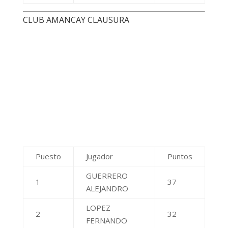
LOPEZ
2
32
FERNANDO
PINTOS JORGE
3
31
ALBERTO
CLUB ATLETICO UNION
Puesto
Jugador
Puntos
MARTINEZ
1
LEONARDO
39
DAVID
GUEVARA FIURI
2
ERNESTO
35
GERHARD