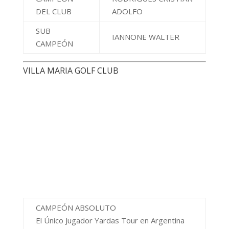
CAMPEÓN ABSOLUTO
El Único Jugador Yardas Tour en Argentina
que salió
Campeón Apertura y Campeón Clausura
STORANI RODOLFO DANIEL
Ranking Yardas Tour por Clubes Argentinos
– Clausura 2013
CAMPEONES Y PUNTOS OBTENIDOS EN LOS
RANKINGS YARDAS TOR POR CLUB CLAUSURA
Finalizado el 30 de Noviembre de 2013
ASOCIACIÓN ARGENTINA DE GOLFISTAS SENIORS