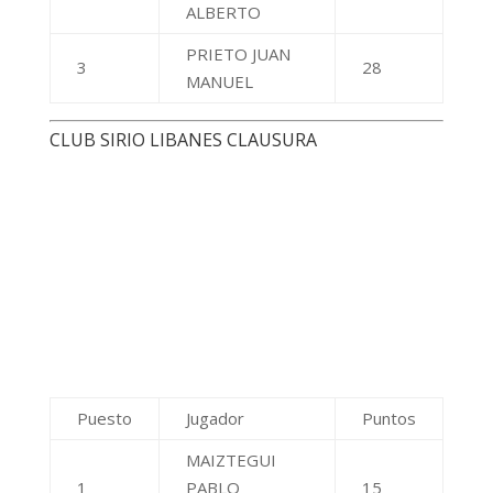
MAIZTEGUI
1
PABLO
15
IGNACIO
FEDERICI LUIS
2
15
LUCIANO
LIBERTELLA
3
HORACIO
14
MARIO
CORDOBA GOLF CLUB CLAUSURA