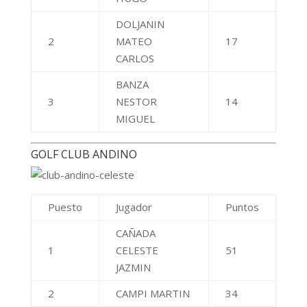
JAZMIN
2
CAMPI MARTIN
34
RODRIGUEZ
3
LEONARDO
28
JAVIER
GOLF CLUB USHUAIA
Puesto
Jugador
Puntos
VASALLO
1
MAURICIO
11
ARIEL
CARDONE
2
10
MARCELO JOSE