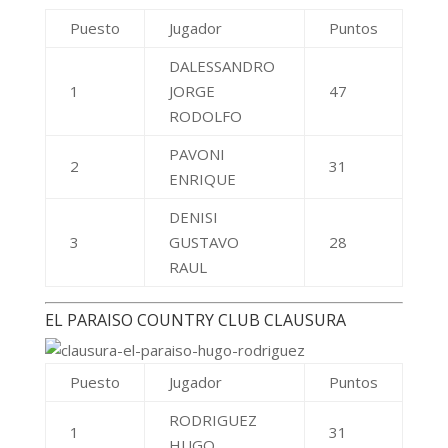
RODRIGUEZ
1
31
HUGO
DOLJANIN
2
MATEO
17
CARLOS
BANZA
3
NESTOR
14
MIGUEL
GOLF CLUB ANDINO
Puesto
Jugador
Puntos
CAÑADA
1
CELESTE
51