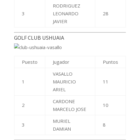
MURIEL
3
8
DAMIAN
GOLF CLUB YACANTO CLAUSURA
Puesto
Jugador
Puntos
CARRANZA
1
48
JAIME
KUFNER JUAN
2
31
CARLOS
RUBIO
3
OSVALDO
28
ALFONZO
HOTEL QUORUM GOLF & SPA CLAUSURA