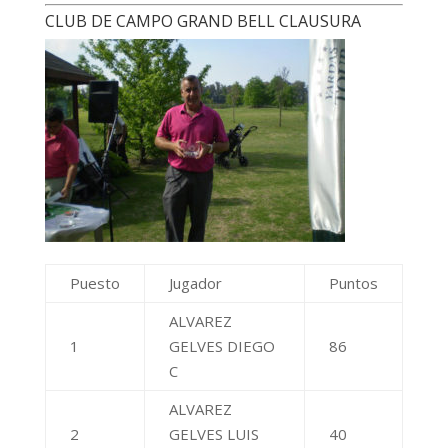
ALVAREZ
2
GELVES LUIS
40
ALBERTO
PRIETO JUAN
3
28
MANUEL
CLUB SIRIO LIBANES CLAUSURA
Puesto
Jugador
Puntos