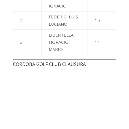
Puesto
Jugador
Puntos
DALESSANDRO
1
JORGE
47
RODOLFO
PAVONI
2
31
ENRIQUE
DENISI
3
GUSTAVO
28
RAUL
EL PARAISO COUNTRY CLUB CLAUSURA
Puesto
Jugador
Puntos