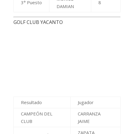
3° Puesto
8
DAMIAN
GOLF CLUB YACANTO
Resultado
Jugador
CAMPEÓN DEL
CARRANZA
CLUB
JAIME
ZAPATA
SUB CAMPEÓN
NICOLÁS
HOTEL QUORUM GOLF & SPA