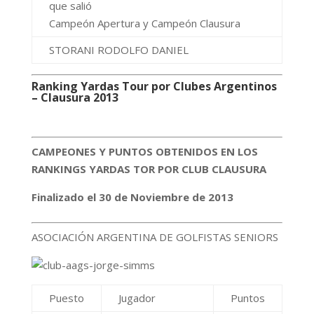
Puesto
Jugador
Puntos
SIMMS JORGE
1
42
FRANCISCO
TRAJTERMAN
2
36
EDUARDO
3
VIDAL JORGE N
32
ASOCIACIÓN GOLFISTAS SENIOR CÓRDOBA
Puesto
Jugador
Puntos
1
AYEN ALFONSO
10
BUSTOS
2
6
FIERRO CESAR