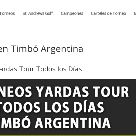
Torneos
St. Andrews Golf
Campeones
Carteles de Torneo
M
en Timbó Argentina
ardas Tour Todos los Días